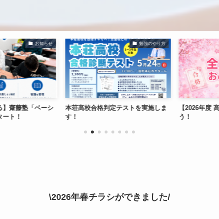
お知らせ
勉強のやり方
】齋藤塾「ベーシ
本荘高校合格判定テストを実施しま
【2026年度 
ート！
す！
う！
\2026年春チラシができました/