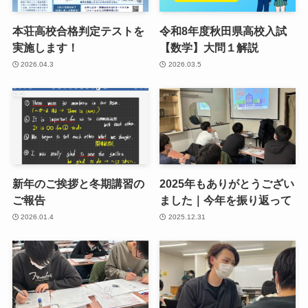
本荘高校合格判定テストを
令和8年度秋田県高校入試
実施します！
【数学】大問１解説
2026.04.3
2026.03.5
新年のご挨拶と冬期講習の
2025年もありがとうござい
ご報告
ました｜今年を振り返って
2026.01.4
2025.12.31